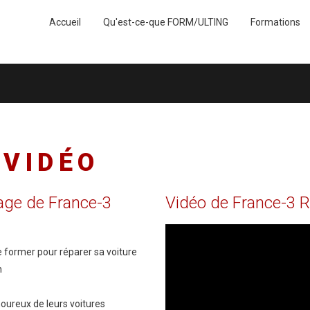
Accueil
Qu'est-ce-que FORM/ULTING
Formations
VIDÉO
age
de
France-3
Vidéo
de
France-3
R
e former pour réparer sa voiture
n
ureux de leurs voitures