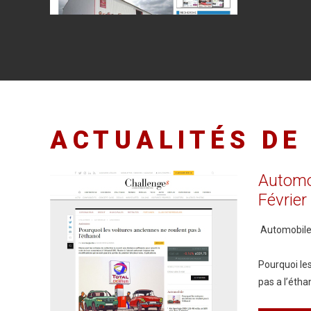
ACTUALITÉS
DE
Automo
Février
Automobile 
Pourquoi le
pas a l’étha