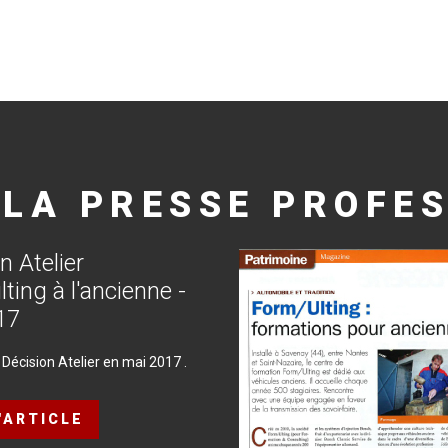
LA
PRESSE
PROFES
on
Atelier
lting
à
l'ancienne
-
17
 Décision Atelier en mai 2017 .
L'ARTICLE