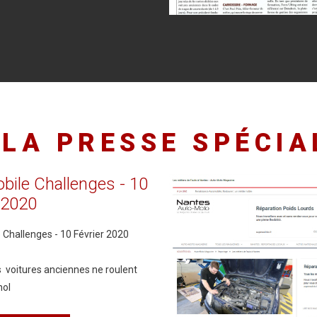
LA
PRESSE
SPÉCIA
bile
Challenges
-
10
2020
Challenges - 10 Février 2020
s voitures anciennes ne roulent
nol