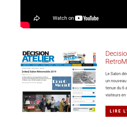
Decisio
RetroM
Le Salon déd
un nouveau r
tenue du 6 a
visiteurs en 
LIRE 