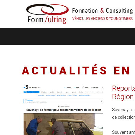
ACTUALITÉS
EN
Report
Région
Savenay : s
de collectio
Souvent amo