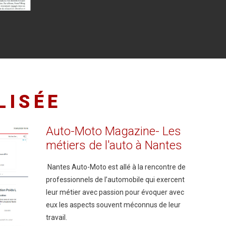
LISÉE
Auto-Moto
Magazine-
Les
métiers
de
l'auto
à
Nantes
Nantes Auto-Moto est allé à la rencontre de
professionnels de l’automobile qui exercent
leur métier avec passion pour évoquer avec
eux les aspects souvent méconnus de leur
travail.