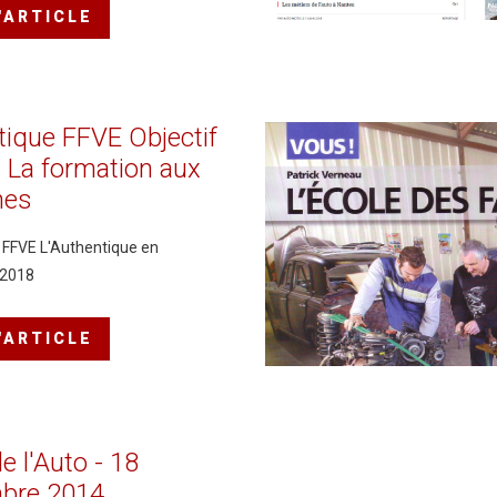
L'ARTICLE
tique
FFVE
Objectif
-
La
formation
aux
nes
s FFVE L'Authentique en
 2018
L'ARTICLE
de
l'Auto
-
18
bre
2014